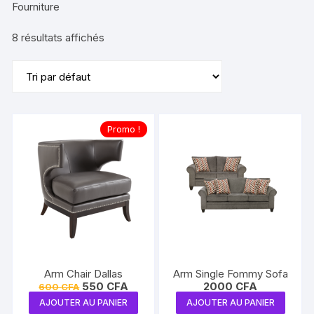
Fourniture
8 résultats affichés
Promo !
Arm Chair Dallas
Arm Single Fommy Sofa
Le
Le
550
CFA
2000
CFA
600
CFA
prix
prix
AJOUTER AU PANIER
AJOUTER AU PANIER
initial
actuel