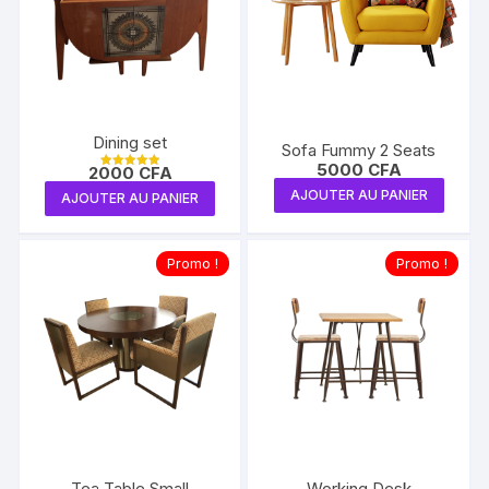
Dining set
Sofa Fummy 2 Seats
5000
CFA
2000
CFA
Note
5.00
AJOUTER AU PANIER
AJOUTER AU PANIER
sur 5
Promo !
Promo !
Tea Table Small
Working Desk