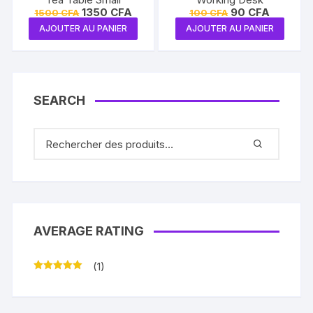
Le
Le
Le
Le
1350
CFA
90
CFA
1500
CFA
100
CFA
prix
prix
prix
prix
AJOUTER AU PANIER
AJOUTER AU PANIER
initial
actuel
initial
actuel
était :
est :
était :
est :
1500 CFA.
1350 CFA.
100 CFA.
90 CFA.
SEARCH
AVERAGE RATING
(1)
Note
5
sur 5