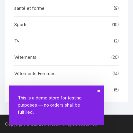
santé et forme
(9)
Sports
(10)
Tv
(2)
Vêtements
(20)
Vêtements Femmes
(14)
Vêtements Hommes
(5)
This is a demo store for testing
purposes — no orders shall be
fulfilled.
Copyright © zandoo store. All rights reserved.